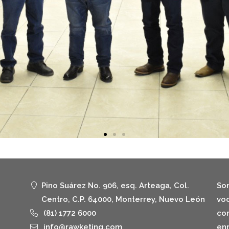
Pino Suárez No. 906, esq. Arteaga, Col.
Som
Centro, C.P. 64000, Monterrey, Nuevo León
voc
(81) 1772 6000
com
info@rawketing.com
enr