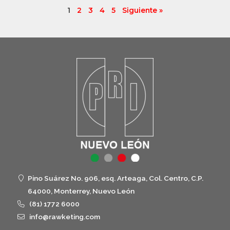
1
2
3
4
5
Siguiente »
Pino Suárez No. 906, esq. Arteaga, Col. Centro, C.P.
64000, Monterrey, Nuevo León
(81) 1772 6000
info@rawketing.com