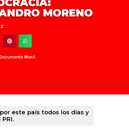
OCRACIA:
JANDRO MORENO
22
 Documento Word
por este país todos los días y
 PRI.