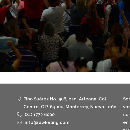
Pino Suárez No. 906, esq. Arteaga, Col.
Som
Centro, C.P. 64000, Monterrey, Nuevo León
voc
(81) 1772 6000
com
info@rawketing.com
enr