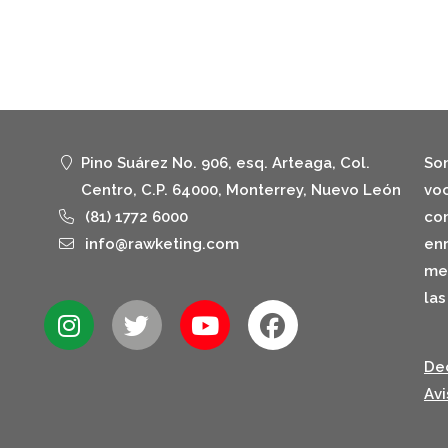
Pino Suárez No. 906, esq. Arteaga, Col.
Som
Centro, C.P. 64000, Monterrey, Nuevo León
voc
(81) 1772 6000
com
info@rawketing.com
enr
mex
las
Dec
Avi