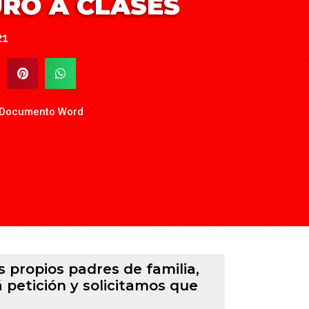
RO A CLASES
21
 Documento Word
s propios padres de familia,
 petición y solicitamos que